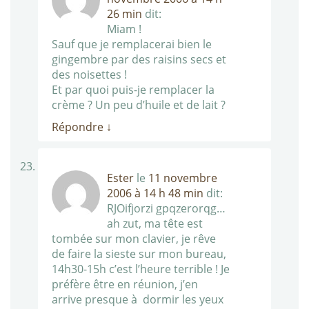
26 min
dit:
Miam !
Sauf que je remplacerai bien le
gingembre par des raisins secs et
des noisettes !
Et par quoi puis-je remplacer la
crème ? Un peu d’huile et de lait ?
Répondre
↓
Ester
le
11 novembre
2006 à 14 h 48 min
dit:
RJOifjorzi gpqzerorqg…
ah zut, ma tête est
tombée sur mon clavier, je rêve
de faire la sieste sur mon bureau,
14h30-15h c’est l’heure terrible ! Je
préfère être en réunion, j’en
arrive presque à dormir les yeux