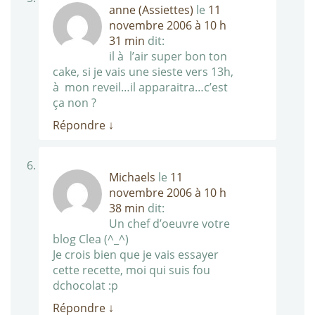
anne (Assiettes)
le
11
novembre 2006 à 10 h
31 min
dit:
il à l’air super bon ton
cake, si je vais une sieste vers 13h,
à mon reveil…il apparaitra…c’est
ça non ?
Répondre
↓
Michaels
le
11
novembre 2006 à 10 h
38 min
dit:
Un chef d’oeuvre votre
blog Clea (^_^)
Je crois bien que je vais essayer
cette recette, moi qui suis fou
dchocolat :p
Répondre
↓