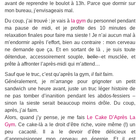
avant de reprendre le boulot à 13h. Parce que dormir
sur
mon bureau, j’envisageais mal.
Du coup, j’ai trouvé : je vais à
la gym
du personnel pendant
ma pause de midi, et je profite des 10 minutes de
relaxation finales pour faire ma sieste ! Je n’ai aucun mal à
m’endormir après l’effort, bien au contraire : mon cerveau
ne demande que ça. Et en sortant de là , je suis toute
détendue, accessoirement souple,
belle
et musclée, et
prête à affronter l’après-midi qui m’attend…
Sauf que le truc, c’est qu’après la gym,
il fait faim
.
Généralement, je m’arrange pour grignoter un petit
sandwich une heure avant, juste un truc léger histoire de
ne pas tomber d’inanition pendant les abdos-fessiers –
sinon la sieste serait beaucoup moins drôle. Du coup,
après, j’ai faim.
Alors, quand j’y pense, je me fais
Le Cake D’Après La
Gym
. Ce cake-là a le droit d’être riche, voire même (!) un
peu cacaoté. Il a le devoir d’être délicieux et
d’approvisionner mon cerveau en énergie. Et il est